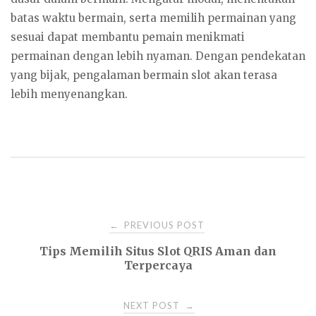
batas waktu bermain, serta memilih permainan yang
sesuai dapat membantu pemain menikmati
permainan dengan lebih nyaman. Dengan pendekatan
yang bijak, pengalaman bermain slot akan terasa
lebih menyenangkan.
Post
PREVIOUS POST
←
Tips Memilih Situs Slot QRIS Aman dan
navigation
Terpercaya
NEXT POST
→