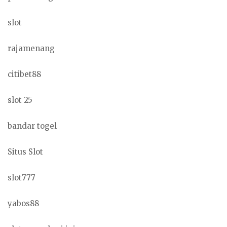
slot
rajamenang
citibet88
slot 25
bandar togel
Situs Slot
slot777
yabos88