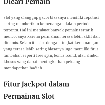
Dicari Pemain
Slot yang dianggap gacor biasanya memiliki reputasi
sering memberikan kemenangan dalam periode
tertentu. Hal ini membuat banyak pemain tertarik
mencobanya karena permainan terasa lebih aktif dan
dinamis. Selain itu, slot dengan tingkat kemenangan
yang terasa lebih sering biasanya juga memiliki fitur
tambahan seperti free spin, bonus round, atau simbol
khusus yang dapat meningkatkan peluang
mendapatkan hadiah.
Fitur Jackpot dalam
Permainan Slot