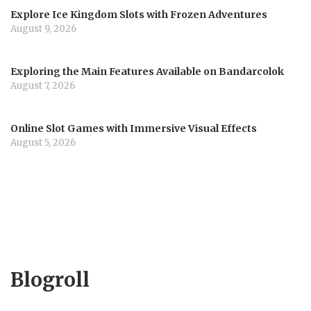
Explore Ice Kingdom Slots with Frozen Adventures
August 9, 2026
Exploring the Main Features Available on Bandarcolok
August 7, 2026
Online Slot Games with Immersive Visual Effects
August 5, 2026
Blogroll