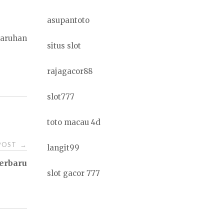
asupantoto
taruhan
situs slot
rajagacor88
slot777
toto macau 4d
 POST
→
langit99
Terbaru
slot gacor 777