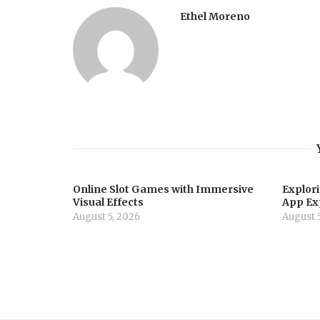
Ethel Moreno
Online Slot Games with Immersive
Explori
Visual Effects
App Ex
August 5, 2026
August 