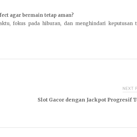
fect agar bermain tetap aman?
ktu, fokus pada hiburan, dan menghindari keputusan 
NEXT
Slot Gacor dengan Jackpot Progresif 