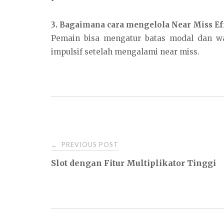
3. Bagaimana cara mengelola Near Miss Ef
Pemain bisa mengatur batas modal dan wa
impulsif setelah mengalami near miss.
Post
PREVIOUS POST
←
Slot dengan Fitur Multiplikator Tinggi
navigation