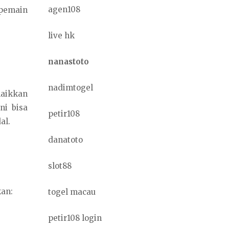
agen108
 pemain
live hk
nanastoto
nadimtogel
naikkan
ni bisa
petir108
al.
danatoto
slot88
kan:
togel macau
petir108 login