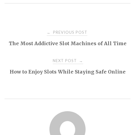
Post
PREVIOUS POST
←
The Most Addictive Slot Machines of All Time
navigation
NEXT POST
→
How to Enjoy Slots While Staying Safe Online