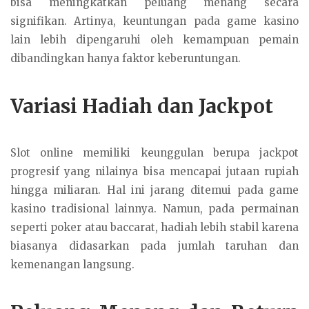
bisa meningkatkan peluang menang secara
signifikan. Artinya, keuntungan pada game kasino
lain lebih dipengaruhi oleh kemampuan pemain
dibandingkan hanya faktor keberuntungan.
Variasi Hadiah dan Jackpot
Slot online memiliki keunggulan berupa jackpot
progresif yang nilainya bisa mencapai jutaan rupiah
hingga miliaran. Hal ini jarang ditemui pada game
kasino tradisional lainnya. Namun, pada permainan
seperti poker atau baccarat, hadiah lebih stabil karena
biasanya didasarkan pada jumlah taruhan dan
kemenangan langsung.