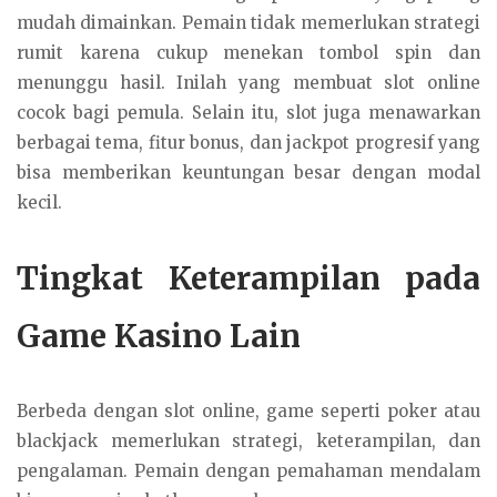
mudah dimainkan. Pemain tidak memerlukan strategi
rumit karena cukup menekan tombol spin dan
menunggu hasil. Inilah yang membuat slot online
cocok bagi pemula. Selain itu, slot juga menawarkan
berbagai tema, fitur bonus, dan jackpot progresif yang
bisa memberikan keuntungan besar dengan modal
kecil.
Tingkat Keterampilan pada
Game Kasino Lain
Berbeda dengan slot online, game seperti poker atau
blackjack memerlukan strategi, keterampilan, dan
pengalaman. Pemain dengan pemahaman mendalam