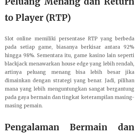
Peluang Menang dan Return
to Player (RTP)
Slot online memiliki persentase RTP yang berbeda
pada setiap game, biasanya berkisar antara 92%
hingga 98%. Sementara itu, game kasino lain seperti
blackjack menawarkan house edge yang lebih rendah,
artinya peluang menang bisa lebih besar jika
dimainkan dengan strategi yang benar. Jadi, pilihan
mana yang lebih menguntungkan sangat bergantung
pada gaya bermain dan tingkat keterampilan masing-
masing pemain.
Pengalaman Bermain dan