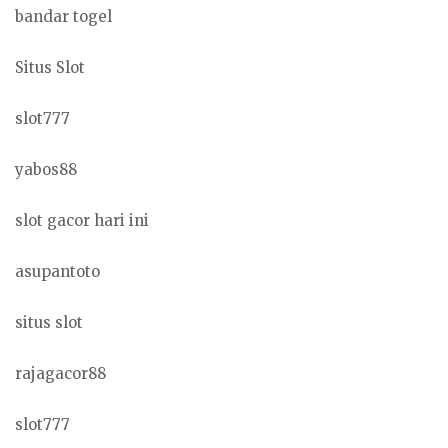
bandar togel
Situs Slot
slot777
yabos88
slot gacor hari ini
asupantoto
situs slot
rajagacor88
slot777