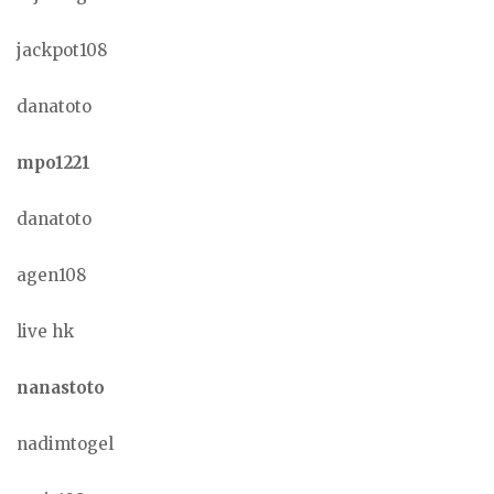
jackpot108
danatoto
mpo1221
danatoto
agen108
live hk
nanastoto
nadimtogel