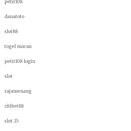
petir108
danatoto
slot88
togel macau
petir108 login
slot
rajamenang
citibet88
slot 25