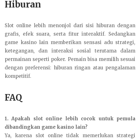
Hiburan
Slot online lebih menonjol dari sisi hiburan dengan
grafis, efek suara, serta fitur interaktif. Sedangkan
game kasino lain memberikan sensasi adu strategi,
ketegangan, dan interaksi sosial terutama dalam
permainan seperti poker. Pemain bisa memilih sesuai
dengan preferensi: hiburan ringan atau pengalaman
kompetitif.
FAQ
1. Apakah slot online lebih cocok untuk pemula
dibandingkan game kasino lain?
Ya, karena slot online tidak memerlukan strategi