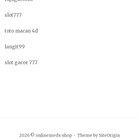
slot777
toto macau 4d
langit99
slot gacor 777
2026 © onlinemeds-shop
Theme by
SiteOrigin