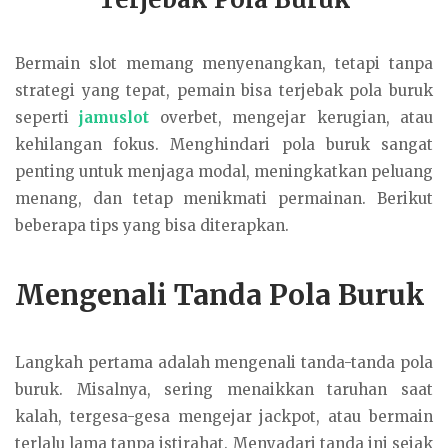
Bermain slot memang menyenangkan, tetapi tanpa
strategi yang tepat, pemain bisa terjebak pola buruk
seperti
jamuslot
overbet, mengejar kerugian, atau
kehilangan fokus. Menghindari pola buruk sangat
penting untuk menjaga modal, meningkatkan peluang
menang, dan tetap menikmati permainan. Berikut
beberapa tips yang bisa diterapkan.
Mengenali Tanda Pola Buruk
Langkah pertama adalah mengenali tanda-tanda pola
buruk. Misalnya, sering menaikkan taruhan saat
kalah, tergesa-gesa mengejar jackpot, atau bermain
terlalu lama tanpa istirahat. Menyadari tanda ini sejak