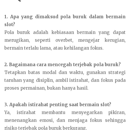
1. Apa yang dimaksud pola buruk dalam bermain
slot?
Pola buruk adalah kebiasaan bermain yang dapat
merugikan, seperti overbet, mengejar kerugian,
bermain terlalu lama, atau kehilangan fokus.
2. Bagaimana cara mencegah terjebak pola buruk?
Tetapkan batas modal dan waktu, gunakan strategi
taruhan yang disiplin, ambil istirahat, dan fokus pada
proses permainan, bukan hanya hasil.
3. Apakah istirahat penting saat bermain slot?
Ya, istirahat membantu menyegarkan pikiran,
menenangkan emosi, dan menjaga fokus sehingga
risiko terjebak pola buruk berkurang.