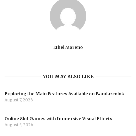
Ethel Moreno
YOU MAY ALSO LIKE
Exploring the Main Features Available on Bandarcolok
August 7, 2026
Online Slot Games with Immersive Visual Effects
August 5, 2026