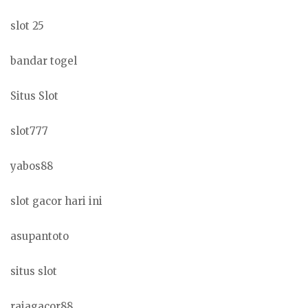
slot 25
bandar togel
Situs Slot
slot777
yabos88
slot gacor hari ini
asupantoto
situs slot
rajagacor88