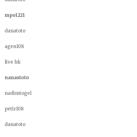
mpo1221
danatoto
agen108
live hk
nanastoto
nadimtogel
petir108
danatoto