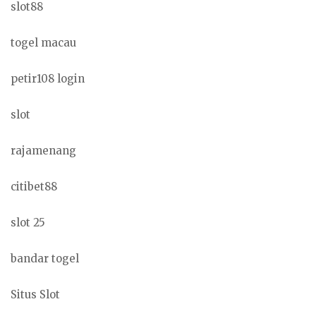
slot88
togel macau
petir108 login
slot
rajamenang
citibet88
slot 25
bandar togel
Situs Slot