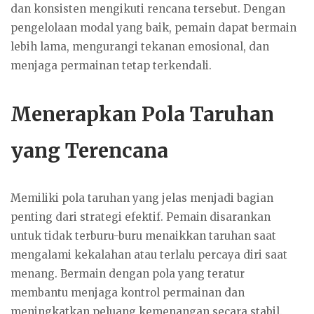
dan konsisten mengikuti rencana tersebut. Dengan
pengelolaan modal yang baik, pemain dapat bermain
lebih lama, mengurangi tekanan emosional, dan
menjaga permainan tetap terkendali.
Menerapkan Pola Taruhan
yang Terencana
Memiliki pola taruhan yang jelas menjadi bagian
penting dari strategi efektif. Pemain disarankan
untuk tidak terburu-buru menaikkan taruhan saat
mengalami kekalahan atau terlalu percaya diri saat
menang. Bermain dengan pola yang teratur
membantu menjaga kontrol permainan dan
meningkatkan peluang kemenangan secara stabil.