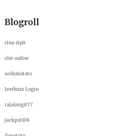
Blogroll
cina sipit
slot online
seduniatoto
Jeetbuzz Login
rajalangit77
jackpot108
danatoto