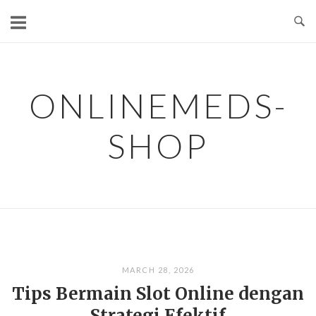
Skip
to
content
ONLINEMEDS-
SHOP
MARCH 28, 2026
Tips Bermain Slot Online dengan
Strategi Efektif