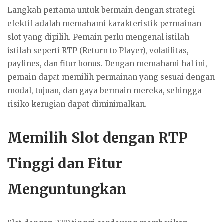
Langkah pertama untuk bermain dengan strategi
efektif adalah memahami karakteristik permainan
slot yang dipilih. Pemain perlu mengenal istilah-
istilah seperti RTP (Return to Player), volatilitas,
paylines, dan fitur bonus. Dengan memahami hal ini,
pemain dapat memilih permainan yang sesuai dengan
modal, tujuan, dan gaya bermain mereka, sehingga
risiko kerugian dapat diminimalkan.
Memilih Slot dengan RTP
Tinggi dan Fitur
Menguntungkan