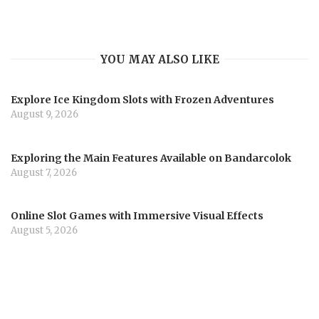
YOU MAY ALSO LIKE
Explore Ice Kingdom Slots with Frozen Adventures
August 9, 2026
Exploring the Main Features Available on Bandarcolok
August 7, 2026
Online Slot Games with Immersive Visual Effects
August 5, 2026