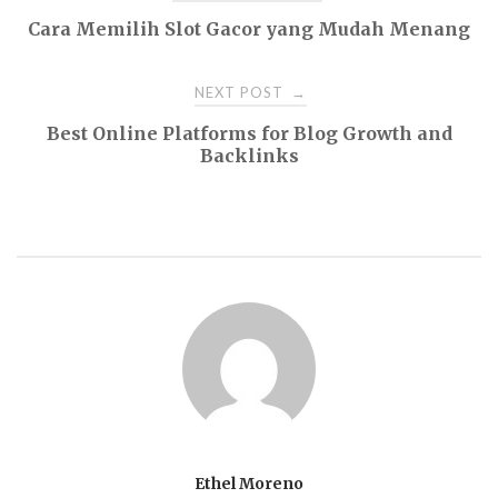
Cara Memilih Slot Gacor yang Mudah Menang
navigation
NEXT POST
→
Best Online Platforms for Blog Growth and
Backlinks
Ethel Moreno