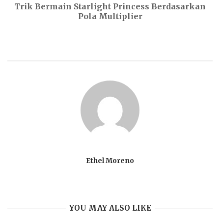
Trik Bermain Starlight Princess Berdasarkan
Pola Multiplier
Ethel Moreno
YOU MAY ALSO LIKE