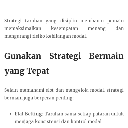
Strategi taruhan yang disiplin membantu pemain
memaksimalkan kesempatan menang dan
mengurangi risiko kehilangan modal.
Gunakan Strategi Bermain
yang Tepat
Selain memahami slot dan mengelola modal, strategi
bermain juga berperan penting:
Flat Betting
: Taruhan sama setiap putaran untuk
menjaga konsistensi dan kontrol modal.