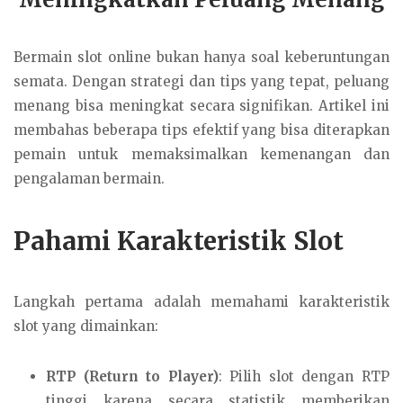
Bermain slot online bukan hanya soal keberuntungan
semata. Dengan strategi dan tips yang tepat, peluang
menang bisa meningkat secara signifikan. Artikel ini
membahas beberapa tips efektif yang bisa diterapkan
pemain untuk memaksimalkan kemenangan dan
pengalaman bermain.
Pahami Karakteristik Slot
Langkah pertama adalah memahami karakteristik
slot yang dimainkan:
RTP (Return to Player)
: Pilih slot dengan RTP
tinggi karena secara statistik memberikan