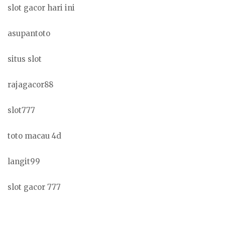
slot gacor hari ini
asupantoto
situs slot
rajagacor88
slot777
toto macau 4d
langit99
slot gacor 777