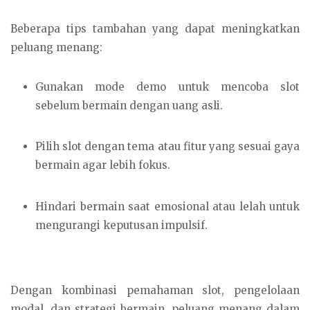
Beberapa tips tambahan yang dapat meningkatkan
peluang menang:
Gunakan mode demo untuk mencoba slot
sebelum bermain dengan uang asli.
Pilih slot dengan tema atau fitur yang sesuai gaya
bermain agar lebih fokus.
Hindari bermain saat emosional atau lelah untuk
mengurangi keputusan impulsif.
Dengan kombinasi pemahaman slot, pengelolaan
modal, dan strategi bermain, peluang menang dalam