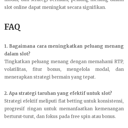
slot online dapat meningkat secara signifikan.
FAQ
1. Bagaimana cara meningkatkan peluang menang
dalam slot?
Tingkatkan peluang menang dengan memahami RTP,
volatilitas, fitur bonus, mengelola modal, dan
menerapkan strategi bermain yang tepat.
2. Apa strategi taruhan yang efektif untuk slot?
Strategi efektif meliputi flat betting untuk konsistensi,
progresif ringan untuk memanfaatkan kemenangan
berturut-turut, dan fokus pada free spin atau bonus.