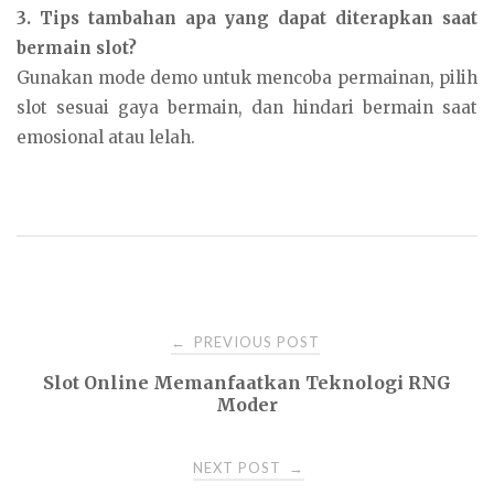
3. Tips tambahan apa yang dapat diterapkan saat
bermain slot?
Gunakan mode demo untuk mencoba permainan, pilih
slot sesuai gaya bermain, dan hindari bermain saat
emosional atau lelah.
Post
PREVIOUS POST
←
Slot Online Memanfaatkan Teknologi RNG
navigation
Moder
NEXT POST
→