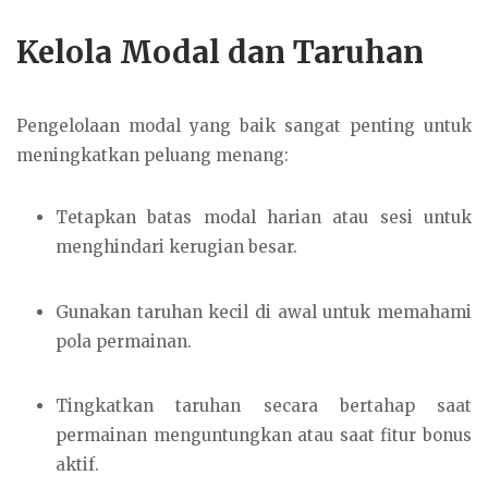
Kelola Modal dan Taruhan
Pengelolaan modal yang baik sangat penting untuk
meningkatkan peluang menang:
Tetapkan batas modal harian atau sesi untuk
menghindari kerugian besar.
Gunakan taruhan kecil di awal untuk memahami
pola permainan.
Tingkatkan taruhan secara bertahap saat
permainan menguntungkan atau saat fitur bonus
aktif.